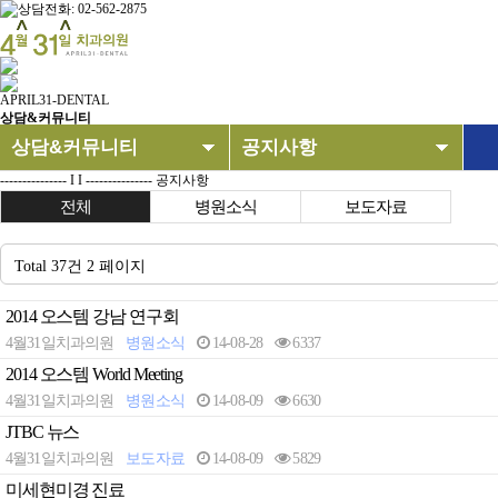
APRIL31-DENTAL
상담&커뮤니티
상담&커뮤니티
공지사항
--------------- I I ---------------
공지사항
4월31일치과
온라인상담
전체
병원소식
보도자료
임플란트
치료전후사례
Total 37건
2 페이지
치아교정
공지사항
2014 오스템 강남 연구회
심미치료
이달의 진료일정
4월31일치과의원
병원소식
14-08-28
6337
일반진료
2014 오스템 World Meeting
4월31일치과의원
병원소식
14-08-09
6630
상담&커뮤니티
JTBC 뉴스
4월31일치과의원
보도자료
14-08-09
5829
미세현미경 진료