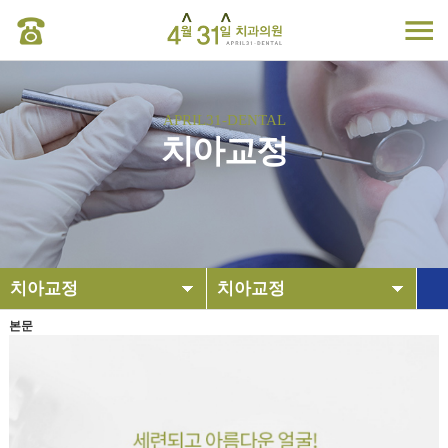
APRIL31-DENTAL
치아교정
치아교정
치아교정
본문
4월31일치과
치아교정
임플란트
치아교정
심미치료