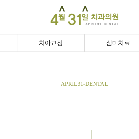
치아교정
심미치료
온라인상담
4월31일치과
충치치료
치료전후사례
치료전후사례
의료진 소개
턱관절장애
공지사항
진료시간 & 오시
이갈이
이달의 
치아교정
심미치료
APRIL31-DENTAL
상담&커뮤니티
상담&커뮤니티
치료전후사례