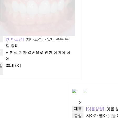
목
[치아교정]
치아교정과 앞니 수복 복
합 증례
상
선천적 치아 결손으로 인한 심미적 장
애
성
30세 / 여
제목
[잇몸성형]
잇몸 
증상
치아가 짧아 웃을 