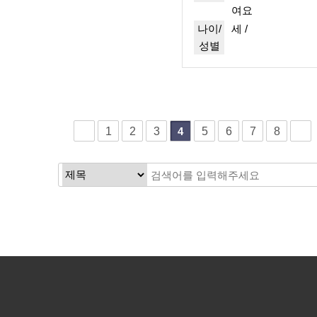
여요
나이/
세 /
성별
1
2
3
5
6
7
8
4