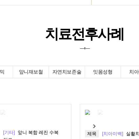
4월31일치과
온라인상담
임플란트
치료전후사례
치료전후사례
치아교정
공지사항
------------- I I -------------
심미치료
이달의 진료일정
일반진료
믹
앞니재보철
자연치보존술
잇몸성형
치아
상담&커뮤니티
[기타]
앞니 복합 레진 수복
제목
[치아미백]
실활치