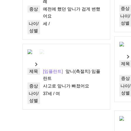
례
증상
증상
예전에 했던 앞니가 검게 변했
어요
나이/
성별
나이/
세 /
성별
제목
제목
[임플란트]
앞니(측절치) 임플
증상
란트
나이/
증상
사고로 앞니가 빠졌어요
성별
나이/
37세 / 여
성별