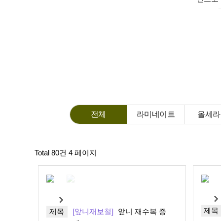
전체
라미네이트
올세라
Total 80건
4 페이지
제목
제목
[앞니재보철]
앞니 재수복 증