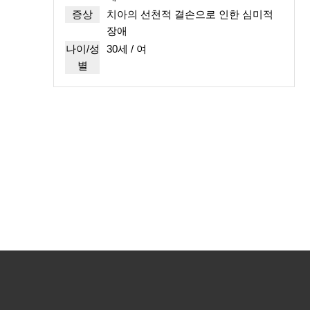
증상
치아의 선천적 결손으로 인한 심미적
장애
나이/성
30세 / 여
별
처음
맨끝