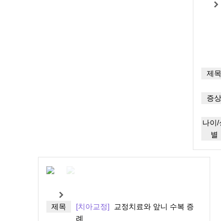
제
증
나이/
별
제목
[치아교정]
교정치료와 앞니 수복 증
례