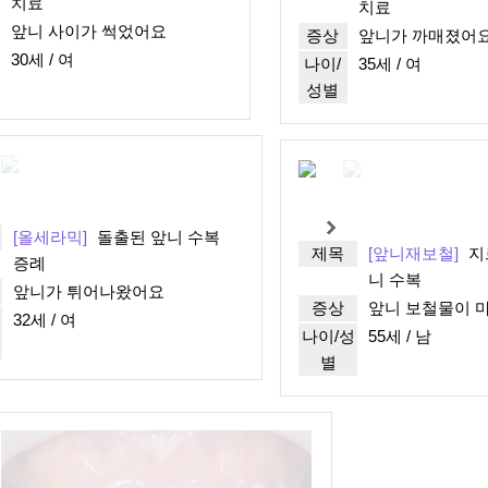
치료
치료
앞니 사이가 썩었어요
증상
앞니가 까매졌어
30세 / 여
나이/
35세 / 여
성별
[올세라믹]
돌출된 앞니 수복
제목
[앞니재보철]
지
증례
니 수복
앞니가 튀어나왔어요
증상
앞니 보철물이 
32세 / 여
나이/성
55세 / 남
별